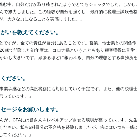
進む中、自分だけが取り残されたようでとてもショックでした。しかし
んで努力しました。この経験が自分を強くし、最終的に税理士試験合
が、大きな力になることを実感しました。」
りがいを教えてください。
とですが、全ての責任が自分にあることです。営業、他士業との関係作
26歳で開業した初年度は、コロナ禍ということもあり顧客獲得に苦労
がいも大きいです。頑張るほどに報われる、自分の理想とする事務所
てください。
事業承継などの高度税務にも対応していく予定です。また、他の税理
思っています。」
ッセージをお願いします。
んが、CPAには皆さんをレベルアップさせる環境が整っています。先
ください。私も5科目分の不合格を経験しましたが、傍にはいつも一緒に
してください。」