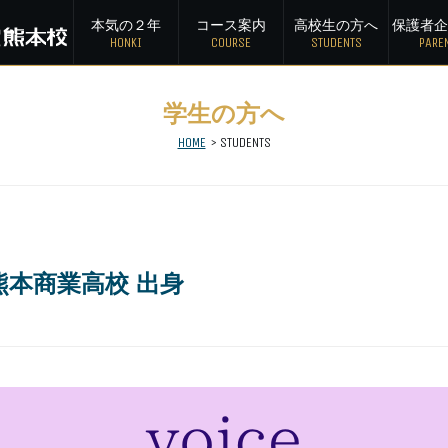
本気の２年
コース案内
高校生の方へ
保護者
企
HONKI
COURSE
STUDENTS
PARE
学生の方へ
HOME
> STUDENTS
本商業高校 出身