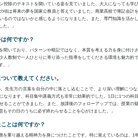
ン控除のテキストを開いている姿を見ていました。大人になっても学
の頃は将来の夢を国家公務員と答えていました。商業高校で簿記会計
いるのではないかと感じるようになりました。また、専門知識を活か
した。」
手は何ですか？
業を聞いており、パターンや暗記ではなく、本質を考える力を身に付け
の少人数制で一人ひとりに寄り添った指導をしてくださる環境も魅力的
す。」
について教えてください。
め、先生方の言葉を自分の中に落とし込むことで、より深い理解につな
になります。科目集中講義方式も非常に効果的でした。1日に1つの科
せることができました。また、放課後のフォローアップでは、授業の
題もその日のうちに必ず終わらせることを心がけました。」
たことは何ですか？
難を乗り越える精神力を身につけたことです。特に覚えているのは、1